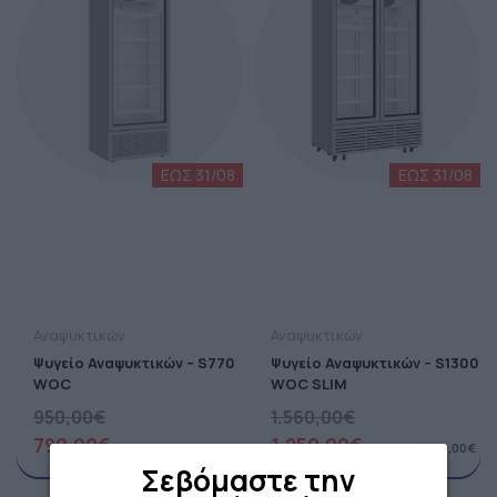
Αναψυκτικών
Αναψυκτικών
Ψυγείο Αναψυκτικών – S770
Ψυγείο Αναψυκτικών – S1300
WOC
WOC SLIM
950,00
€
1.560,00
€
790,00
€
1.250,00
€
+ ΦΠΑ =
979,60
€
+ ΦΠΑ =
1.550,00
€
Σεβόμαστε την