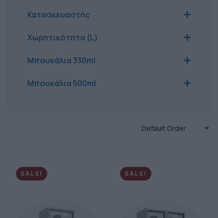
Κατασκευαστής
KLIMASAN
(6)
Χωρητικότητα (L)
500 - 1000lt
Μπουκάλια 330ml
1000 - 2000lt
500 - 1000
(1)
Μπουκάλια 500ml
1000 - 2000
(1)
300 - 500
(1)
>600
(1)
Default Order
SALE!
SALE!