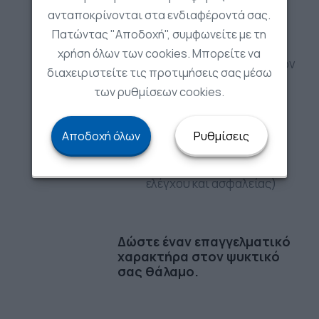
και αυτοματισμού των
ανταποκρίνονται στα ενδιαφέροντά σας.
εγκαταστάσεων ψύξης.
Πατώντας "Αποδοχή", συμφωνείτε με τη
Tον υπολογισμό και τον
χρήση όλων των cookies. Μπορείτε να
σχεδιασμό των υπολοίπων
διαχειριστείτε τις προτιμήσεις σας μέσω
βοηθητικών για τις
των ρυθμίσεων cookies.
εγκαταστάσεις ψύξης
ηλεκτρομηχανολογικών
Αποδοχή όλων
Ρυθμίσεις
εγκαταστάσεων
(υδραυλικά, συστήματα
ελέγχου και ασφαλείας)
Δώστε έναν επαγγελματικό
χαρακτήρα στον ψυκτικό
σας θάλαμο.