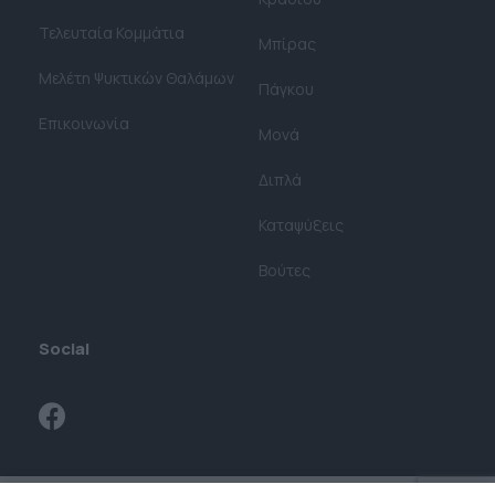
Τελευταία Κομμάτια
Μπίρας
Μελέτη Ψυκτικών Θαλάμων​
Πάγκου
Επικοινωνία
Μονά
Διπλά
Καταψύξεις
Βούτες
Social