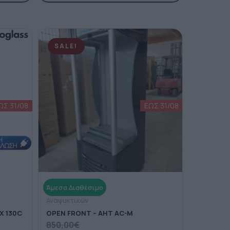
SALE!
Αναψυκτικών
EX 130C
OPEN FRONT – AHT AC-M
850,00
€