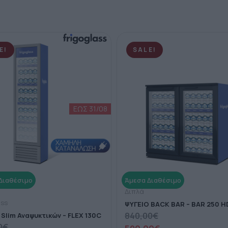
E!
SALE!
Διπλά
ass
ΨΥΓΕΙΟ BACK BAR – BAR 250 H
840,00
€
 Slim Αναψυκτικών – FLEX 130C
0
€