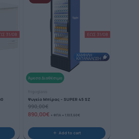
frigoglass
80
Ψυγείο Μπίρας – SUPER 45 SZ
990,00
€
890,00
€
+ ΦΠΑ =
1.103,60
€
Add to cart