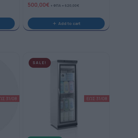
500,00
€
+ ΦΠΑ =
620,00
€
Add to cart
SALE!