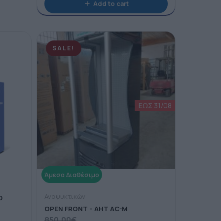
Add to cart
SALE!
Αναψυκτικών
D
OPEN FRONT – AHT AC-M
850,00
€