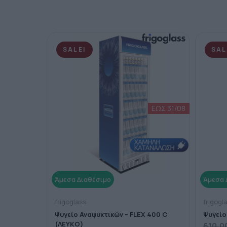
SALE!
SAL
frigoglass
frigogl
Ψυγείο Αναψυκτικών – FLEX 400 C
Ψυγείο
(ΛΕΥΚΟ)
610,0