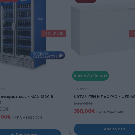
ass
Βούτες
 Αναψυκτικών – ΜΑΧ 1200 B
ΚΑΤΑΨΥΞΗ ΜΠΑΟΥΛΟ – UED 4
G
500,00
€
,00
€
360,00
€
+ ΦΠΑ =
446,40
€
,00
€
+ ΦΠΑ =
1.922,00
€
Add to cart
Read more