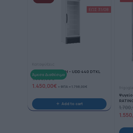
Καταψύξεις
ΟΡΘΙΑ ΚΑΤΑΨΥΞΗ – UDD 440 DTKL
1.550,00
€
1.450,00
€
+ ΦΠΑ =
1.798,00
€
frigogl
Ψυγείο
RATIN
Add to cart
1.700
1.550