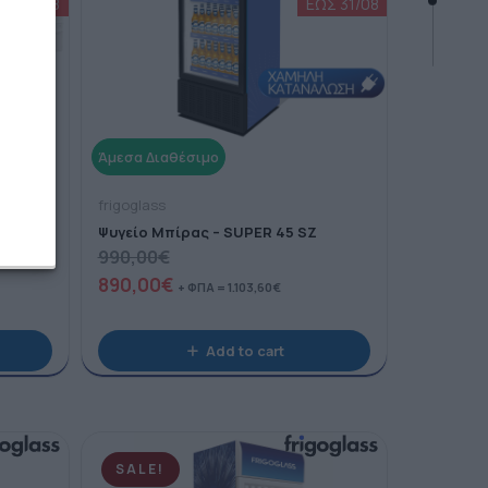
frigoglass
80
Ψυγείο Μπίρας – SUPER 45 SZ
990,00
€
890,00
€
+ ΦΠΑ =
1.103,60
€
Add to cart
SALE!