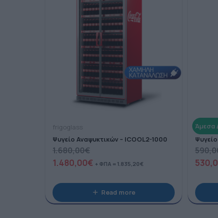
frigoglass
frigogl
Ψυγείο Αναψυκτικών – ICOOL2-1000
Ψυγείο
1.680,00
€
590,0
1.480,00
€
530,
+ ΦΠΑ =
1.835,20
€
Read more