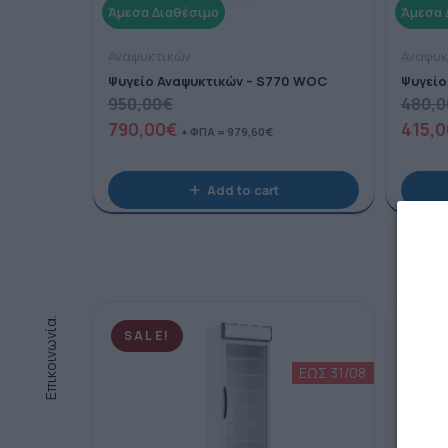
Αναψυκτικών
Αναψυκ
Ψυγείο Αναψυκτικών – S770 WOC
Ψυγείο
950,00
€
480,0
790,00
€
415,0
+ ΦΠΑ =
979,60
€
Add to cart
Επικοινωνία.
SOL
SALE!