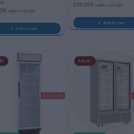
0
€
530,00
€
+ ΦΠΑ =
657,20
€
0
€
+ ΦΠΑ =
632,40
€
Add to cart
Add to cart
E!
SALE!