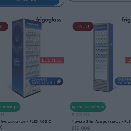
E!
SALE!
ass
frigoglass
 Αναψυκτικών – FLEX 400 C
Ψυγείο Slim Αναψυκτικών – FL
Ο)
610,00
€