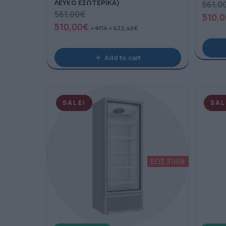
ΛΕΥΚΟ ΕΣΩΤΕΡΙΚΑ)
561,0
561,00
€
510,0
510,00
€
+ ΦΠΑ =
632,40
€
Add to cart
SALE!
SAL