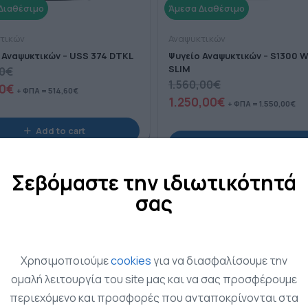
τικών
Αναψυκτικών
 Αναψυκτικών – USS 374 DTKL
Ψυγείο Αναψυκτικών – S1300 
SLIM
0
€
1.560,00
€
0
€
+ ΦΠΑ =
514,60
€
1.250,00
€
+ ΦΠΑ =
1.550,00
€
Add to cart
Add to cart
Σεβόμαστε την ιδιωτικότητά
σας
D OUT
SALE!
Χρησιμοποιούμε
cookies
για να διασφαλίσουμε την
ομαλή λειτουργία του site μας και να σας προσφέρουμε
περιεχόμενο και προσφορές που ανταποκρίνονται στα