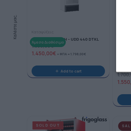
Καλέστε μας.
Καταψύξεις
ΟΡΘΙΑ ΚΑΤΑΨΥΞΗ – UDD 440 DTKL
1.550,00
€
1.450,00
€
+ ΦΠΑ =
1.798,00
€
frigogl
Ψυγείο
RATIN
Add to cart
1.700
1.550
SOLD OUT
SAL