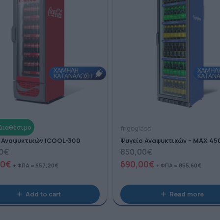
ass
frigoglass
 Αναψυκτικών ICOOL-300
Ψυγείο Αναψυκτικών – MAX 45
0
€
850,00
€
00
€
690,00
€
+ ΦΠΑ =
657,20
€
+ ΦΠΑ =
855,60
€
Add to cart
Read more