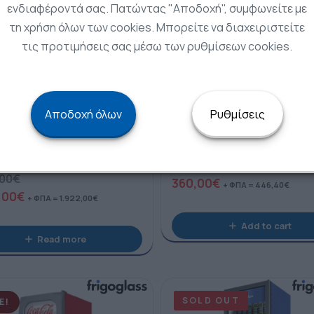
ενδιαφέροντά σας. Πατώντας "Αποδοχή", συμφωνείτε με
τη χρήση όλων των cookies. Μπορείτε να διαχειριστείτε
τις προτιμήσεις σας μέσω των ρυθμίσεων cookies.
Αποδοχή όλων
Ρυθμίσεις
ass
Βούτες
 Αναψυκτικών – ΜΑΧ 1200 B
ΚΑΤΑΨΥΞΗ ΜΠΑΟΥΛΟ – UED 4
G
500,00
€
,00
€
360,00
€
+ ΦΠΑ =
446,40
€
,00
€
+ ΦΠΑ =
1.922,00
€
Add to cart
Read more
SOLD OUT
E!