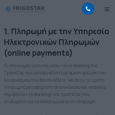
To
na
1. Πληρωμή με την Υπηρεσία
Ηλεκτρονικών Πληρωμών
(online payments)
Οι πληρωμές γίνονται μέσω του e-Banking της
Τράπεζας που συνεργάζεστε με άμεση χρέωση του
λογαριασμού που θα επιλέξετε. Με αυτό το τρόπο
πληρωμής μεταφέρεστε σε ένα εύκολο και ασφαλές
περιβάλλον (e-Banking) της τράπεζας που
επιθυμείτε για να ολοκληρώσετε τη πληρωμή.