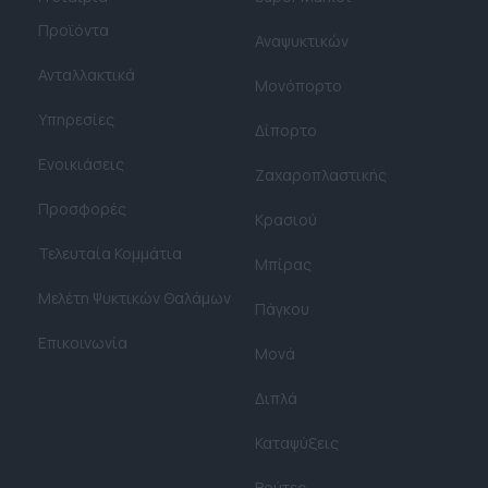
Προϊόντα
Αναψυκτικών
Ανταλλακτικά
Μονόπορτο
Υπηρεσίες
Δίπορτο
Ενοικιάσεις
Ζαχαροπλαστικής
Προσφορές
Κρασιού
Τελευταία Κομμάτια
Μπίρας
Μελέτη Ψυκτικών Θαλάμων​
Πάγκου
Επικοινωνία
Μονά
Διπλά
Καταψύξεις
Βούτες