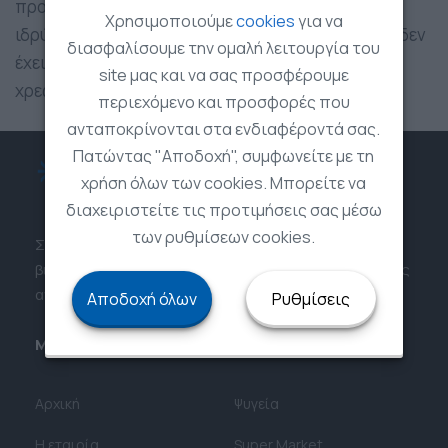
προαναφερόμενου χρηματοπιστωτικού
Χρησιμοποιούμε
cookies
για να
ιδρύματος. Η Επιχείρηση μας δεν αποθηκεύει και δεν
διασφαλίσουμε την ομαλή λειτουργία του
έχει πρόσβαση στα στοιχεία της πιστωτικής/
site μας και να σας προσφέρουμε
χρεωστικής/προπληρωμένης κάρτας σας.
περιεχόμενο και προσφορές που
ανταποκρίνονται στα ενδιαφέροντά σας.
Πατώντας "Αποδοχή", συμφωνείτε με τη
χρήση όλων των cookies. Μπορείτε να
διαχειριστείτε τις προτιμήσεις σας μέσω
των ρυθμίσεων cookies.
Στηρίζουμε τις επιχειρήσεις σε βήματα
βιωσιμότητας και της μείωσης του ενεργειακού τους
αντικτύπου
Αποδοχή όλων
Ρυθμίσεις
Μενού
Κατηγορίες
Αρχική
Ψυγεία
Η εταιρία
Super Market