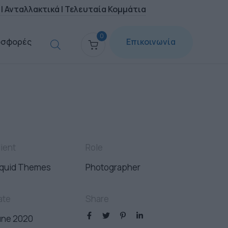
|
Ανταλλακτικά
|
Τελευταία Κομμάτια
0
οσφορές
Επικοινωνία
lient
Role
iquid Themes
Photographer
ate
Share
une 2020