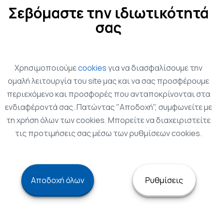
Σεβόμαστε την ιδιωτικότητά
σας
Χρησιμοποιούμε
cookies
για να διασφαλίσουμε την
ομαλή λειτουργία του site μας και να σας προσφέρουμε
περιεχόμενο και προσφορές που ανταποκρίνονται στα
ενδιαφέροντά σας. Πατώντας "Αποδοχή", συμφωνείτε με
Testimonials
τη χρήση όλων των cookies. Μπορείτε να διαχειριστείτε
τις προτιμήσεις σας μέσω των ρυθμίσεων cookies.
heme. Well coded, organized and easy to set up and custo
lso been great when I have had questions. Online document
comprehensive.
Αποδοχή όλων
Ρυθμίσεις