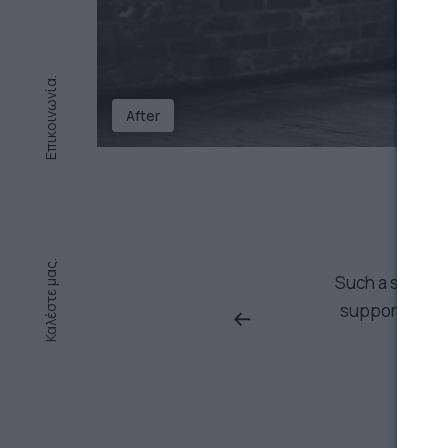
Επικοινωνία.
After
Καλέστε μας.
t up and customize. Customer
Such a solid t
nline documentation is very
support has a