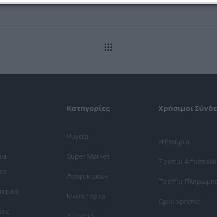
Κατηγορίες
Χρήσιμοι Σύνδ
Ψυγεία
H Εταιρία
ία
Super Market
Τρόποι Αποστολή
τα
Αναψυκτικών
Τρόποι Πληρωμή
ακτικά
Μονόπορτο
Όροι χρήσης
ίες
Δίπορτο