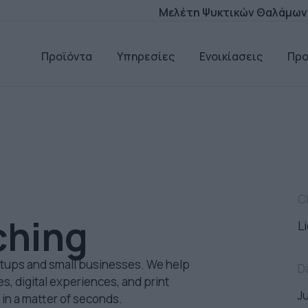
Μελέτη Ψυκτικών Θαλάμων
Προϊόντα
Υπηρεσίες
Ενοικίασεις
Πρ
C
ching
L
artups and small businesses. We help
D
s, digital experiences, and print
J
 in a matter of seconds.