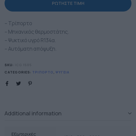
– Τρίπορτο
– Μηχανικός θερμοστάτης.
– Ψυκτικό υγρό R134α.
– Αυτόματη απόψυξη.
SKU:
ICG 1505
CATEGORIES:
ΤΡΊΠΟΡΤΟ
,
ΨΥΓΕΊΑ
Additional information
Eξωτερικές