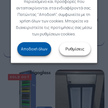
περιεχόμενο και προσφορές που
ανταποκρίνονται στα ενδιαφέροντά σας.
Πατώντας "Αποδοχή", συμφωνείτε με τη
Κρασιού
Αναψυκτικών
ΒΙΤΡΙΝΑ ΣΥΝΤΗΡΗΣΗΣ
χρήση όλων των cookies. Μπορείτε να
ΚΡΑΣΙΩΝ – CPV1380E
Ψυγείο Αναψυκτικών –
διαχειριστείτε τις προτιμήσεις σας μέσω
S770 WOC
920,00
€
+ ΦΠΑ =
των ρυθμίσεων cookies.
950,00
€
1.140,80
€
790,00
€
+ ΦΠΑ =
Αποδοχή όλων
Ρυθμίσεις
979,60
€
SOLD OUT