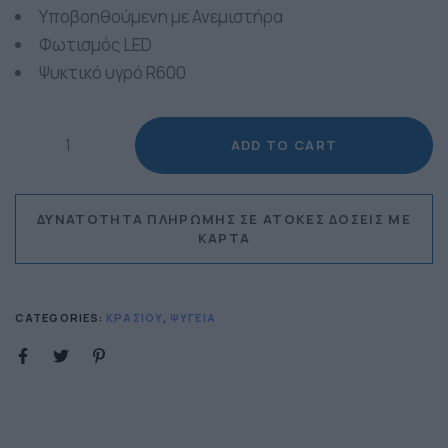
Υποβοηθούμενη με Ανεμιστήρα
Φωτισμός LED
Ψυκτικό υγρό R600
ADD TO CART
ΔΥΝΑΤΌΤΗΤΑ ΠΛΗΡΩΜΉΣ ΣΕ ΆΤΟΚΕΣ ΔΌΣΕΙΣ ΜΕ
ΚΆΡΤΑ
CATEGORIES:
ΚΡΑΣΙΟΎ
,
ΨΥΓΕΊΑ