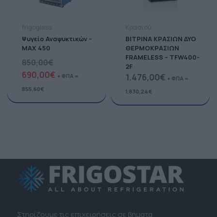
frigoglass
Κρασιού
Ψυγείο Αναψυκτικών –
ΒΙΤΡΙΝΑ ΚΡΑΣΙΩΝ ΔΥΟ
MAX 450
ΘΕΡΜΟΚΡΑΣΙΩΝ
FRAMELESS – TFW400-
850,00
€
2F
690,00
€
1.476,00
€
+ ΦΠΑ =
+ ΦΠΑ =
855,60
€
1.830,24
€
Στηρίζουμε τις επιχειρήσεις σε βήματα