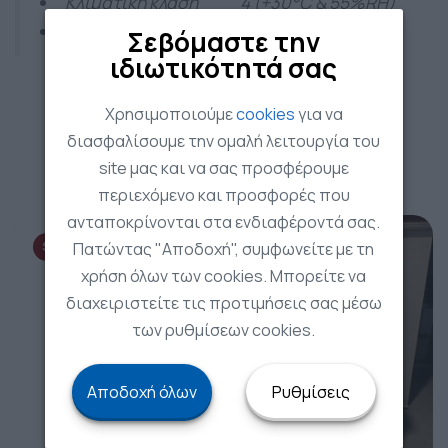
Κλιματική κλάση 4 (+30°C & 55%RH)
Καθαρό Βάρος 44 Kg
Σεβόμαστε την
ιδιωτικότητά σας
Χρησιμοποιούμε
cookies
για να
διασφαλίσουμε την ομαλή λειτουργία του
Related Products
site μας και να σας προσφέρουμε
περιεχόμενο και προσφορές που
ανταποκρίνονται στα ενδιαφέροντά σας.
Πατώντας "Αποδοχή", συμφωνείτε με τη
SALE!
χρήση όλων των cookies. Μπορείτε να
διαχειριστείτε τις προτιμήσεις σας μέσω
των ρυθμίσεων cookies.
Αποδοχή όλων
Ρυθμίσεις