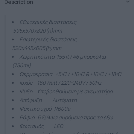
Description
Εξωτερικές διαστάσεις
595x570x820(h)mm
Εσωτερικές διαστάσεις
520x445x605(h)mm
Χωρητικότητα 155 lt / 46 μπουκάλια
(750ml)
Θερμοκρασία +5ºC / +10ºC & +10ºC / +18ºC
Ισχύς 160Watt / 220-240V / 50Hz
Ψύξη Υποβοηθούμενη με ανεμιστήρα
Απόψυξη Αυτόματη
Ψυκτικό υγρό R600a
Ράφια 6 ξύλινα συρόμενα προς τα έξω
Φωτισμός LED