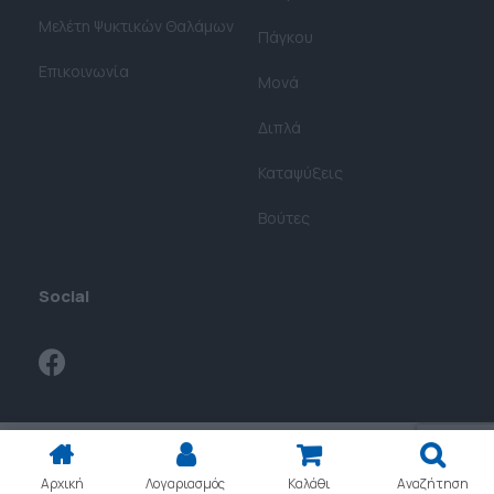
Μελέτη Ψυκτικών Θαλάμων​
Πάγκου
Επικοινωνία
Μονά
Διπλά
Καταψύξεις
Βούτες
Social
Αρχική
Λογαριασμός
Καλάθι
Αναζήτηση