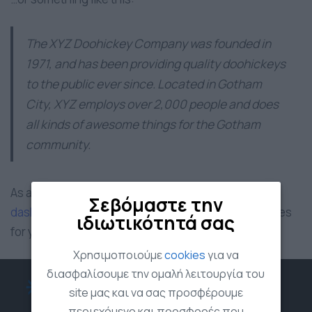
The XYZ Doohickey Company was founded in
1971, and has been providing quality doohickeys
to the public ever since. Located in Gotham
City, XYZ employs over 2,000 people and does
all kinds of awesome things for the Gotham
community.
As a new WordPress user, you should go to
your
Σεβόμαστε την
dashboard
to delete this page and create new pages
ιδιωτικότητά σας
for your content. Have fun!
Χρησιμοποιούμε
cookies
για να
διασφαλίσουμε την ομαλή λειτουργία του
site μας και να σας προσφέρουμε
περιεχόμενο και προσφορές που