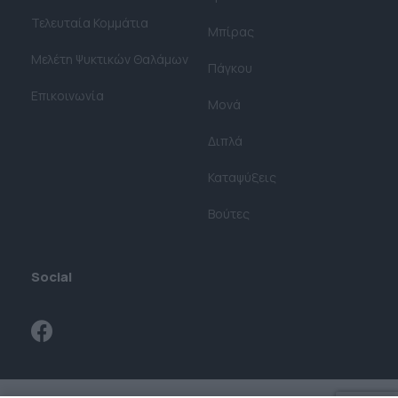
Τελευταία Κομμάτια
Μπίρας
Μελέτη Ψυκτικών Θαλάμων​
Πάγκου
Επικοινωνία
Μονά
Διπλά
Καταψύξεις
Βούτες
Social