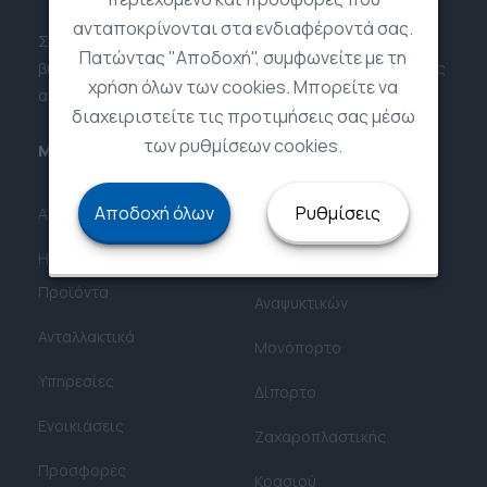
ανταποκρίνονται στα ενδιαφέροντά σας.
Στηρίζουμε τις επιχειρήσεις σε βήματα
Πατώντας "Αποδοχή", συμφωνείτε με τη
βιωσιμότητας και της μείωσης του ενεργειακού τους
χρήση όλων των cookies. Μπορείτε να
αντικτύπου
διαχειριστείτε τις προτιμήσεις σας μέσω
των ρυθμίσεων cookies.
Μενού
Κατηγορίες
Αποδοχή όλων
Ρυθμίσεις
Αρχική
Ψυγεία
Η εταιρία
Super Market
Προϊόντα
Αναψυκτικών
Ανταλλακτικά
Μονόπορτο
Υπηρεσίες
Δίπορτο
Ενοικιάσεις
Ζαχαροπλαστικής
Προσφορές
Κρασιού