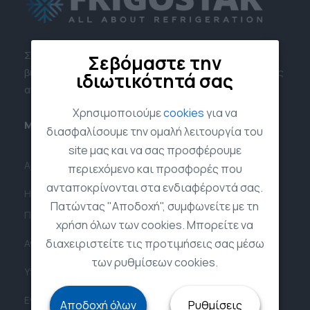
Στηρίζουμε τις επιχειρήσεις σε βήματα
Σεβόμαστε την
βιωσιμότητας και της μείωσης του ενεργειακού τους
ιδιωτικότητά σας
αντικτύπου
Χρησιμοποιούμε
cookies
για να
Μενού
Κατηγορίες
διασφαλίσουμε την ομαλή λειτουργία του
site μας και να σας προσφέρουμε
Αρχική
Ψυγεία
περιεχόμενο και προσφορές που
ανταποκρίνονται στα ενδιαφέροντά σας.
Η εταιρία
Super Market
Πατώντας "Αποδοχή", συμφωνείτε με τη
Προϊόντα
Αναψυκτικών
χρήση όλων των cookies. Μπορείτε να
διαχειριστείτε τις προτιμήσεις σας μέσω
Ανταλλακτικά
Μονόπορτο
των ρυθμίσεων cookies.
Υπηρεσίες
Δίπορτο
Ενοικιάσεις
Αποδοχή όλων
Ρυθμίσεις
Ζαχαροπλαστικής