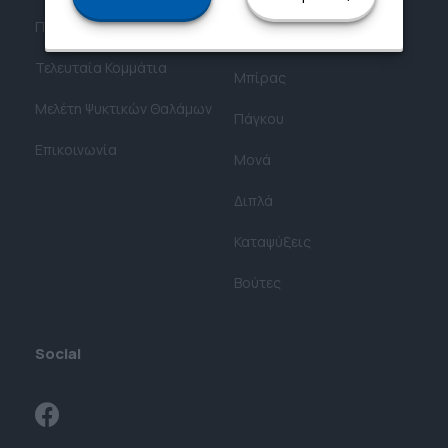
Προσφορές
Κρασιού
Τελευταία Κομμάτια
Μπίρας
Μελέτη Ψυκτικών Θαλάμων​
Πάγκου
Επικοινωνία
Μονά
Διπλά
Καταψύξεις
Βούτες
Social